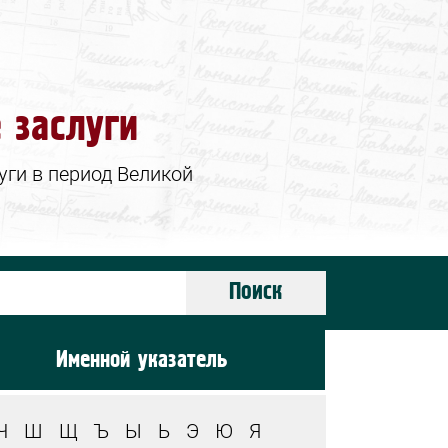
 заслуги
ги в период Великой
Поиск
Именной указатель
Ч
Ш
Щ
Ъ
Ы
Ь
Э
Ю
Я