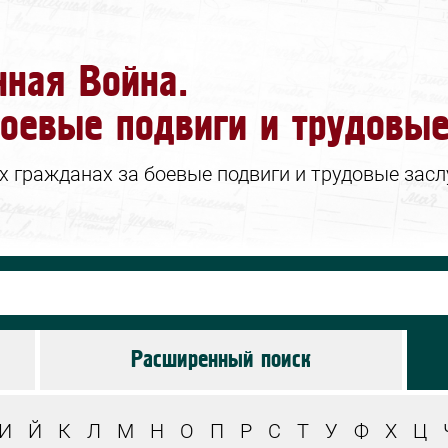
нная Война.
оевые подвиги и трудовые
гражданах за боевые подвиги и трудовые заслу
Расширенный поиск
И
Й
К
Л
М
Н
О
П
Р
С
Т
У
Ф
Х
Ц