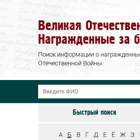
Великая Отечестве
Награжденные за б
Поиск информации о награжденных 
Отечественной Войны
Быстрый поиск
А
Б
В
Г
Д
Е
Ё
Ж
З