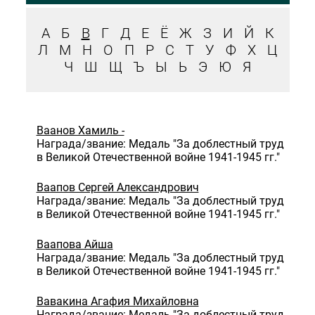
А
Б
В
Г
Д
Е
Ё
Ж
З
И
Й
К
Л
М
Н
О
П
Р
С
Т
У
Ф
Х
Ц
Ч
Ш
Щ
Ъ
Ы
Ь
Э
Ю
Я
Ваанов Хамиль -
Награда/звание: Медаль "За доблестный труд
в Великой Отечественной войне 1941-1945 гг."
Ваапов Сергей Александрович
Награда/звание: Медаль "За доблестный труд
в Великой Отечественной войне 1941-1945 гг."
Ваапова Айша
Награда/звание: Медаль "За доблестный труд
в Великой Отечественной войне 1941-1945 гг."
Вавакина Агафия Михайловна
Награда/звание: Медаль "За доблестный труд