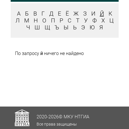
А
Б
В
Г
Д
Е
Ё
Ж
З
И
Й
К
Л
М
Н
О
П
Р
С
Т
У
Ф
Х
Ц
Ч
Ш
Щ
Ъ
Ы
Ь
Э
Ю
Я
По запросу
й
ничего не найдено
2020-2026© МКУ НТГИА
Все права защищены