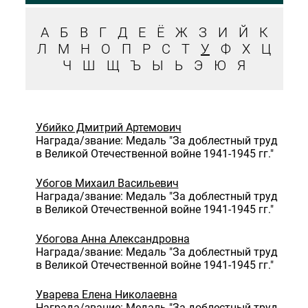
А
Б
В
Г
Д
Е
Ё
Ж
З
И
Й
К
Л
М
Н
О
П
Р
С
Т
У
Ф
Х
Ц
Ч
Ш
Щ
Ъ
Ы
Ь
Э
Ю
Я
Убийко Дмитрий Артемович
Награда/звание: Медаль "За доблестный труд
в Великой Отечественной войне 1941-1945 гг."
Убогов Михаил Васильевич
Награда/звание: Медаль "За доблестный труд
в Великой Отечественной войне 1941-1945 гг."
Убогова Анна Александровна
Награда/звание: Медаль "За доблестный труд
в Великой Отечественной войне 1941-1945 гг."
Уварева Елена Николаевна
Награда/звание: Медаль "За доблестный труд