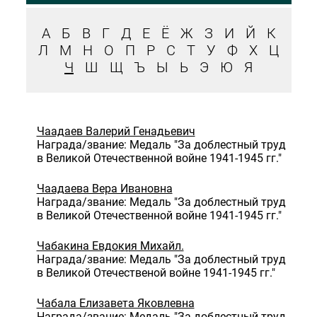
А
Б
В
Г
Д
Е
Ё
Ж
З
И
Й
К
Л
М
Н
О
П
Р
С
Т
У
Ф
Х
Ц
Ч
Ш
Щ
Ъ
Ы
Ь
Э
Ю
Я
Чаадаев Валерий Генадьевич
Награда/звание: Медаль "За доблестный труд
в Великой Отечественной войне 1941-1945 гг."
Чаадаева Вера Ивановна
Награда/звание: Медаль "За доблестный труд
в Великой Отечественной войне 1941-1945 гг."
Чабакина Евдокия Михайл.
Награда/звание: Медаль "За доблестный труд
в Великой Отечественой войне 1941-1945 гг."
Чабала Елизавета Яковлевна
Награда/звание: Медаль "За доблестный труд