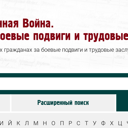
нная Война.
оевые подвиги и трудовые
гражданах за боевые подвиги и трудовые заслу
Расширенный поиск
И
Й
К
Л
М
Н
О
П
Р
С
Т
У
Ф
Х
Ц