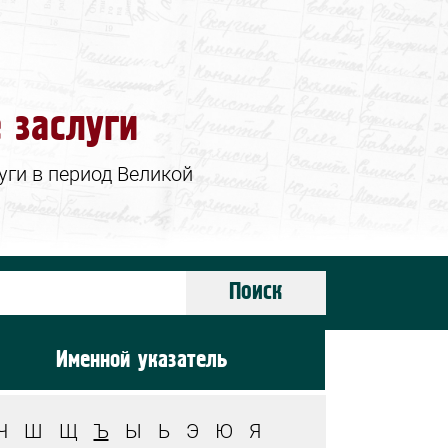
 заслуги
ги в период Великой
Поиск
Именной указатель
Ч
Ш
Щ
Ъ
Ы
Ь
Э
Ю
Я