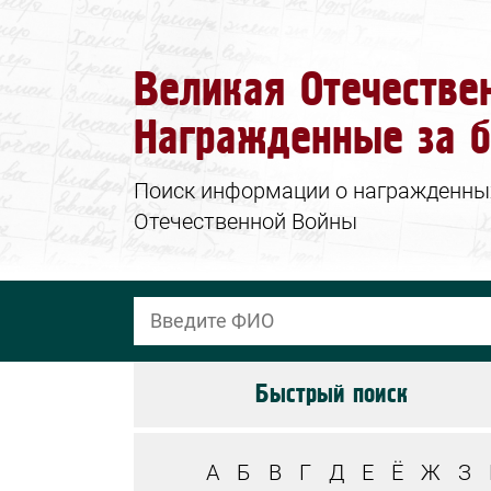
Великая Отечестве
Награжденные за б
Поиск информации о награжденных 
Отечественной Войны
Быстрый поиск
А
Б
В
Г
Д
Е
Ё
Ж
З