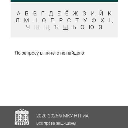
А
Б
В
Г
Д
Е
Ё
Ж
З
И
Й
К
Л
М
Н
О
П
Р
С
Т
У
Ф
Х
Ц
Ч
Ш
Щ
Ъ
Ы
Ь
Э
Ю
Я
По запросу
ы
ничего не найдено
2020-2026© МКУ НТГИА
Все права защищены